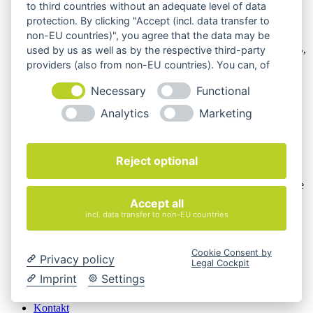
to third countries without an adequate level of data
protection. By clicking "Accept (incl. data transfer to
Wir verkaufen online ausschließlich an Unternehmer
non-EU countries)", you agree that the data may be
Unsere Angebote richten sich nur an Unternehmer,
§14 BGB,
used by us as well as by the respective third-party
also an natürliche oder juristische Personen oder rechtsfähige
providers (also from non-EU countries). You can, of
Personengesellschaften, die bei Abschluss eines
course, change your cookie settings at any time.
Rechtsgeschäfts in Ausübung ihrer gewerblichen oder
Necessary
Functional
selbständigen beruflichen Tätigkeit handeln. Wir schließen
keine Verträge mit Verbrauchern,
§ 13 BGB.
Analytics
Marketing
Hinweis zu Produktabbildungen
Reject optional
Die Produktbilder der Artikel zeigen Beispiele, die in der
Ausstattung, Farbe oder Konfiguration von der
Artikelbeschreibung abweichen können. Maßgeblich sind die
Beschreibungen und Abbildungen im unverbindlichen
Accept all
Angebot. Gerne konfigurieren wir das ausgewählte Produkt
incl. data transfer to non-EU countries
genau nach Ihren Vorstellungen.
Cookie-Einstellungen ändern
Cookie Consent by
Privacy policy
Legal Cockpit
Über Uns
Imprint
Settings
Magazin
FAQ
Kontakt